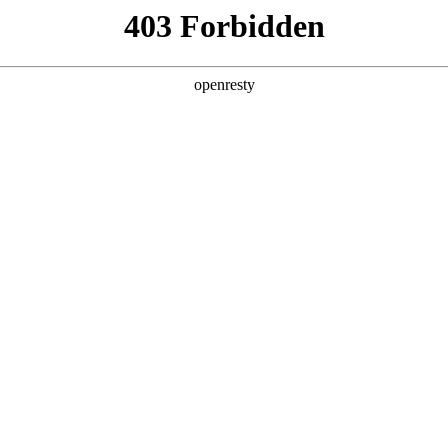
产品及服务
行业解决方案
合作伙伴
投资者关系
PolarDB，共筑国产数据库新生态
2025 / 03 / 03
业正经历着前所未有的深刻变革。在此背景下，2025阿里云PolarDB
球开发者智慧，共同探讨AI及云计算领域的新技术、新趋势和新应用。
化解决方案》，并在签约仪式上正式确立合作伙伴关系。