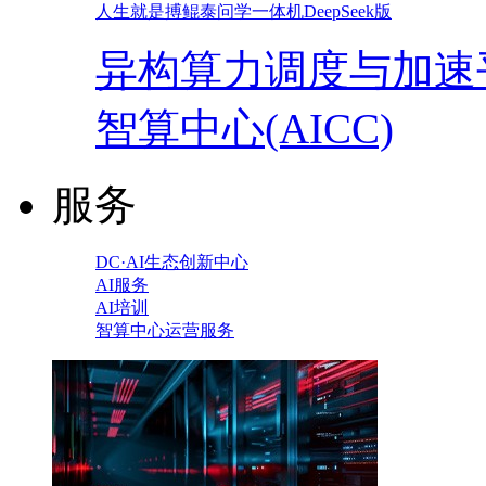
人生就是搏鲲泰问学一体机DeepSeek版
异构算力调度与加速
智算中心(AICC)
服务
DC·AI生态创新中心
AI服务
AI培训
智算中心运营服务