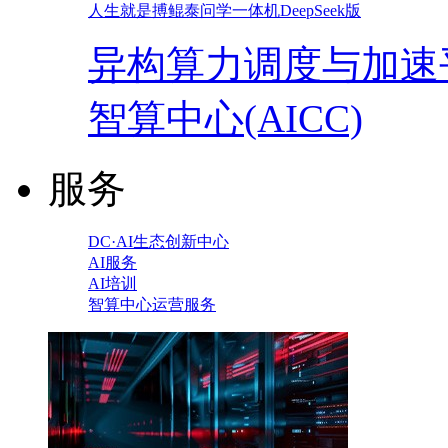
人生就是搏鲲泰问学一体机DeepSeek版
异构算力调度与加速
智算中心(AICC)
服务
DC·AI生态创新中心
AI服务
AI培训
智算中心运营服务