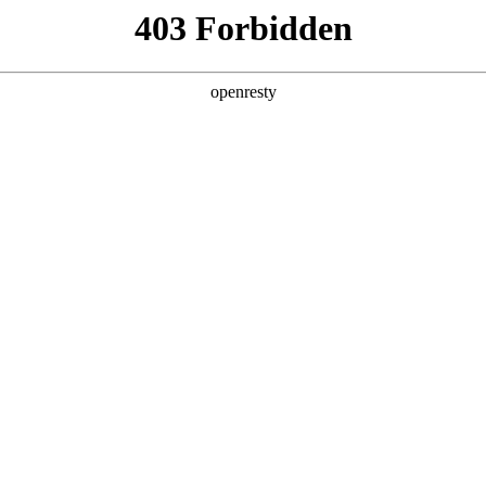
产品及服务
行业解决方案
合作伙伴
投资者关系
就是搏数码助力零售行业效率跃升
2026 / 01 / 28